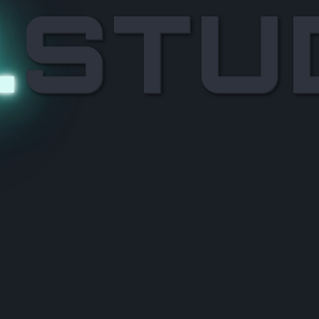
.
STU